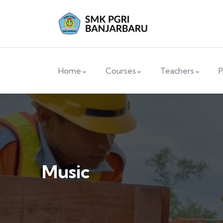
Home
Courses
Teachers
P
Music