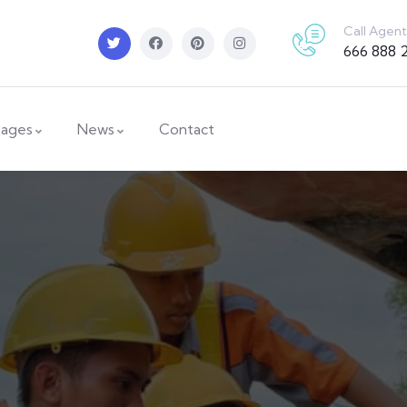
Call Agent
666 888 
ages
News
Contact