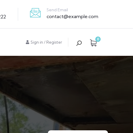
Send Email
contact@example.com
222
0
Sign in
/
Register