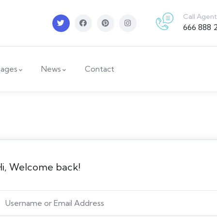
Call Agent
666 888 
ages
News
Contact
Hi, Welcome back!