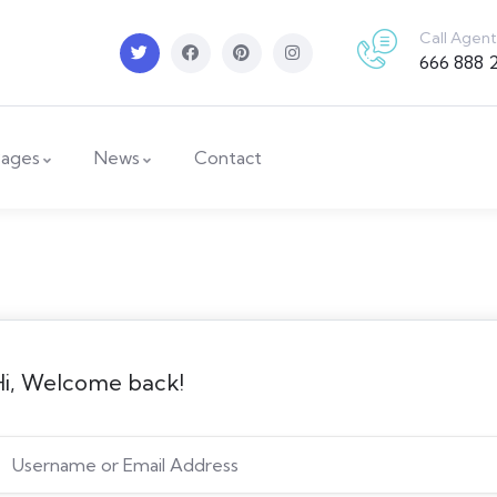
Call Agent
666 888 
ages
News
Contact
Hi, Welcome back!