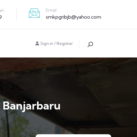
Email
ah
smkpgribjb@yahoo.com
9
Sign in
/
Register
 Banjarbaru