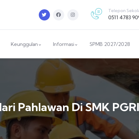
Telepon Sekol
0511 4783 90
Keunggulan
Informasi
SPMB 2027/2028
Hari Pahlawan Di SMK PGRI