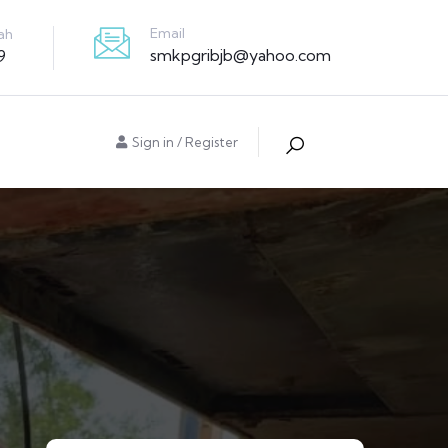
Email
ah
smkpgribjb@yahoo.com
9
Sign in
/
Register