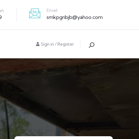
Email
ah
smkpgribjb@yahoo.com
9
Sign in
/
Register