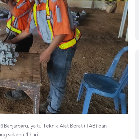
 Banjarbaru, yaitu Teknik Alat Berat (TAB) dan
ng selama 4 hari.