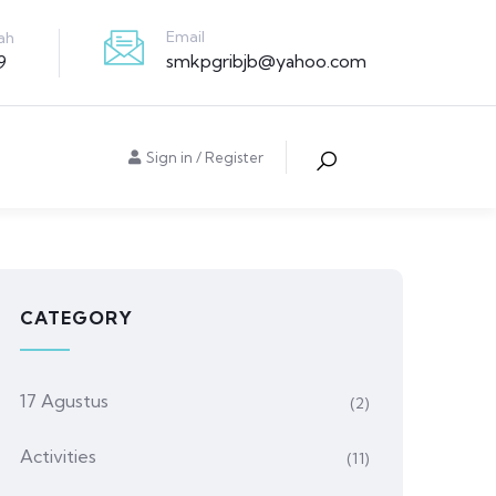
Email
ah
smkpgribjb@yahoo.com
9
Sign in
/
Register
CATEGORY
17 Agustus
(2)
Activities
(11)