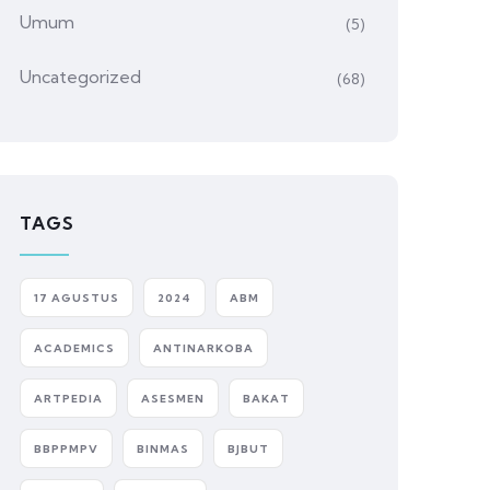
Umum
(5)
Uncategorized
(68)
TAGS
17 AGUSTUS
2024
ABM
ACADEMICS
ANTINARKOBA
ARTPEDIA
ASESMEN
BAKAT
BBPPMPV
BINMAS
BJBUT