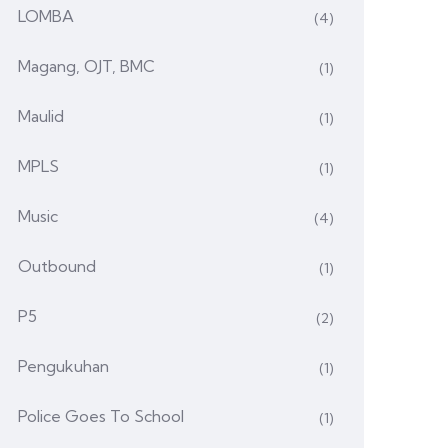
LOMBA
(4)
Magang, OJT, BMC
(1)
Maulid
(1)
MPLS
(1)
Music
(4)
Outbound
(1)
P5
(2)
Pengukuhan
(1)
Police Goes To School
(1)