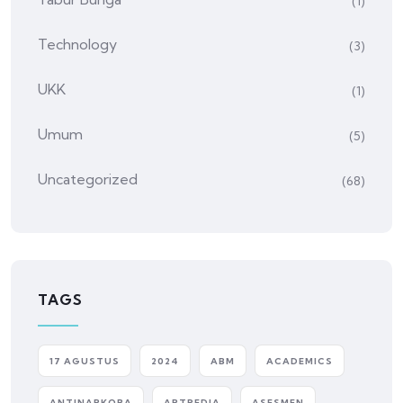
(1)
Technology
(3)
UKK
(1)
Umum
(5)
Uncategorized
(68)
TAGS
17 AGUSTUS
2024
ABM
ACADEMICS
ANTINARKOBA
ARTPEDIA
ASESMEN