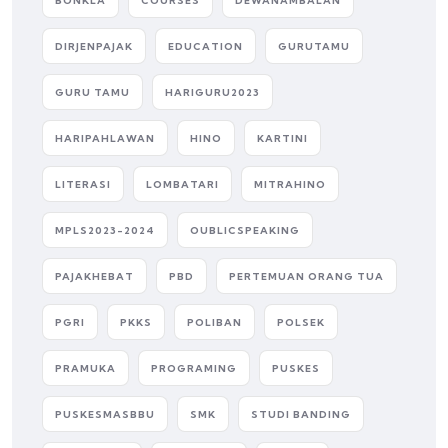
BONKLA
COURSES
DEWANAMBALAN
DIRJENPAJAK
EDUCATION
GURUTAMU
GURU TAMU
HARIGURU2023
HARIPAHLAWAN
HINO
KARTINI
LITERASI
LOMBATARI
MITRAHINO
MPLS2023-2024
OUBLICSPEAKING
PAJAKHEBAT
PBD
PERTEMUAN ORANG TUA
PGRI
PKKS
POLIBAN
POLSEK
PRAMUKA
PROGRAMING
PUSKES
PUSKESMASBBU
SMK
STUDI BANDING