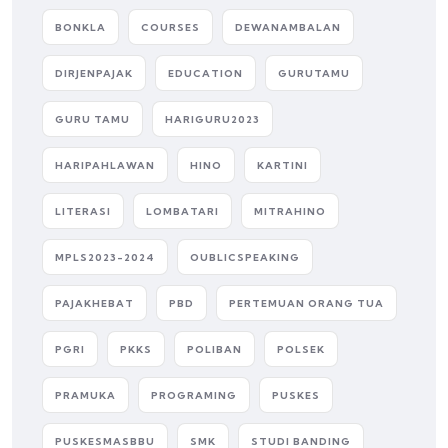
BONKLA
COURSES
DEWANAMBALAN
DIRJENPAJAK
EDUCATION
GURUTAMU
GURU TAMU
HARIGURU2023
HARIPAHLAWAN
HINO
KARTINI
LITERASI
LOMBATARI
MITRAHINO
MPLS2023-2024
OUBLICSPEAKING
PAJAKHEBAT
PBD
PERTEMUAN ORANG TUA
PGRI
PKKS
POLIBAN
POLSEK
PRAMUKA
PROGRAMING
PUSKES
PUSKESMASBBU
SMK
STUDI BANDING