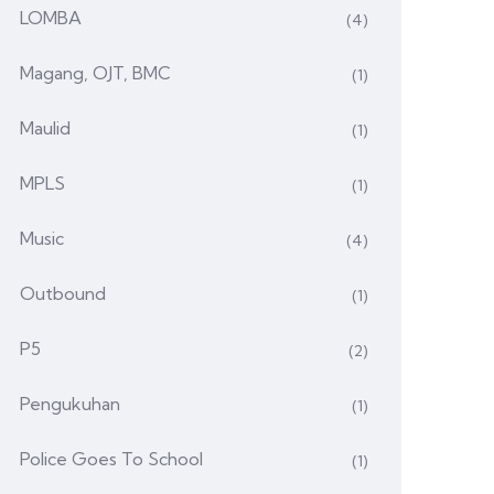
LOMBA
(4)
Magang, OJT, BMC
(1)
Maulid
(1)
MPLS
(1)
Music
(4)
Outbound
(1)
P5
(2)
Pengukuhan
(1)
Police Goes To School
(1)