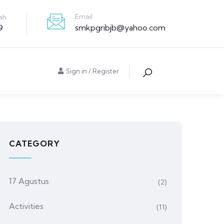
Email
ah
smkpgribjb@yahoo.com
9
Sign in
/
Register
CATEGORY
17 Agustus
(2)
Activities
(11)