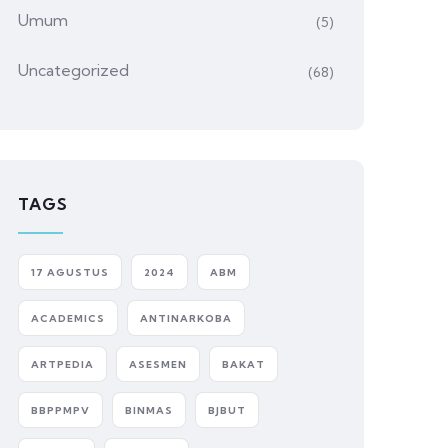
Umum
(5)
Uncategorized
(68)
TAGS
17 AGUSTUS
2024
ABM
ACADEMICS
ANTINARKOBA
ARTPEDIA
ASESMEN
BAKAT
BBPPMPV
BINMAS
BJBUT